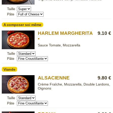
Taille
Pâte
A composer soi même
HARLEM MARGHERITA
9.10 €
•
Sauce Tomate, Mozzarella
Taille
Pâte
Viande
ALSACIENNE
9.80 €
Crème Fraîche, Mozzarella, Double Lardons,
Oignons
Taille
Pâte