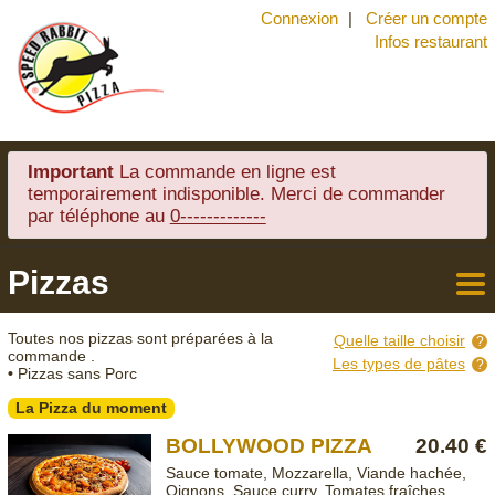
Connexion
Créer un compte
Infos restaurant
Important
La commande en ligne est
temporairement indisponible. Merci de commander
par téléphone au
0-------------
Pizzas
Retou
à la
Toutes nos pizzas sont préparées à la
Quelle taille choisir
carte
commande .
Les types de pâtes
•
Pizzas sans Porc
La Pizza du moment
BOLLYWOOD PIZZA
20.40 €
Sauce tomate, Mozzarella, Viande hachée,
Oignons, Sauce curry, Tomates fraîches